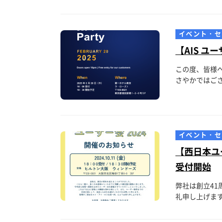
イベント・セ
【AIS ユ
この度、皆様
さやかではござ
イベント・セ
【西日本ユー
受付開始
弊社は創立4
礼申し上げます