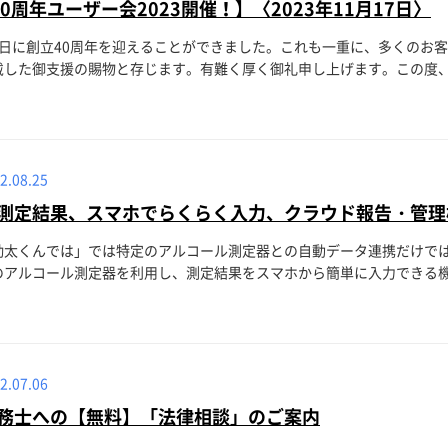
40周年ユーザー会2023開催！】〈2023年11月17日〉
7日に創立40周年を迎えることができました。これも一重に、多くのお
した御支援の賜物と存じます。有難く厚く御礼申し上げます。この度、皆
2.08.25
測定結果、スマホでらくらく入力、クラウド報告・管理
勤太くんでは」では特定のアルコール測定器との自動データ連携だけで
アルコール測定器を利用し、測定結果をスマホから簡単に入力できる機能
2.07.06
務士への【無料】「法律相談」のご案内