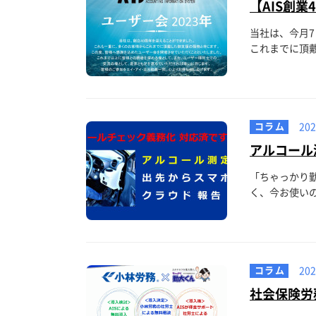
【AIS創業
当社は、今月
これまでに頂戴
コラム
202
アルコール
「ちゃっかり
く、今お使いの
コラム
202
社会保険労