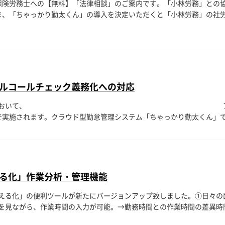
保険労務士への【無料】「法律相談」のご案内です。「小林労務」との
、「ちゃっかり勤太くん」の導入を決定いただくと「小林労務」の社労士
ルコールチェック義務化への対応
ンバーを運行する企業において、 ア
階で実施されます。クラウド型勤怠管理システム「ちゃっかり勤太くん」では
る化」作業分析・管理機能
える化」の便利ツールが新たにバージョンアップ致しました。①日々の
見ながら、作業時間の入力が可能。→勤務時間との作業時間の差異時間も