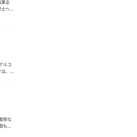
協業企
へ...
ルコ
、...
面倒な
...