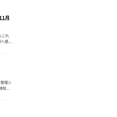
11月
らこれ
感...
怠管理シ
...