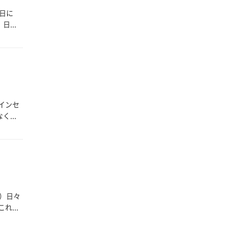
7日に
...
インセ
...
）日々
...