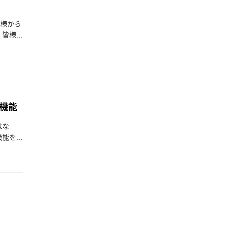
客様から
様...
機能
はな
を...