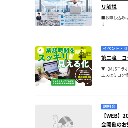
リ解説
■お申し込み
イベント・セ
第二弾 
▼【MJSコ
エスはミロク情
説明会
【WEB】
会開催のお