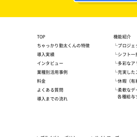
TOP
機能紹介
ちゃっかり勤太くんの特徴
└プロジェ
導入実績
└シフト一
インタビュー
└多彩なア
業種別活用事例
└充実した
料金
└休暇（有
よくある質問
└柔軟なデ
各種給与ソ
導入までの流れ