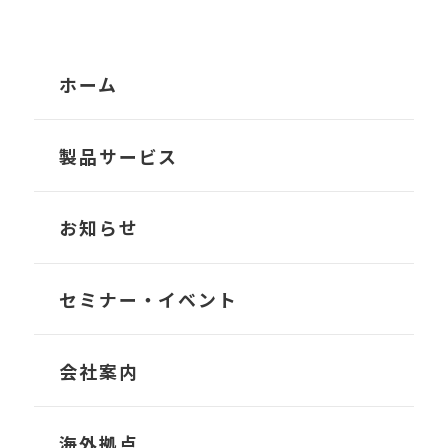
ホーム
製品サービス
TRANS-Account
お知らせ
TRANS-Owner
セミナー・イベント
TRANS-Operator
会社案内
TRANS-Liner
会社概要
海外拠点