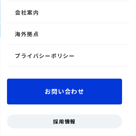
TRANS-Operator
会社案内
TRANS-Liner
会社概要
海外拠点
国内外の導入実績と海運業務の知見
TRANS-Crew
をもとに
開発された、海運ビジネス
社長メッセージ
プライバシーポリシー
をサポートする
日本発の海運業界特
化型ERPソリューション
ちゃっかり勤太くん
沿革
お問い合わせ
拠点
役員紹介・組織図
面倒な勤怠管理は、ちゃっかり勤太
採用情報
くんにおまかせ。
打刻・申請・シフト作成・集計・カ
受賞歴・認証