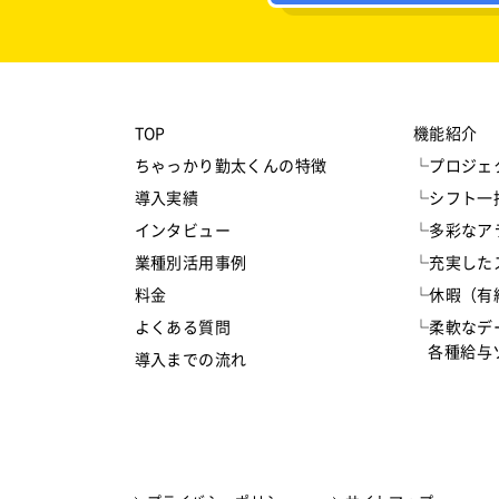
TOP
機能紹介
ちゃっかり勤太くんの特徴
└プロジェ
導入実績
└シフト一
インタビュー
└多彩なア
業種別活用事例
└充実した
料金
└休暇（有
よくある質問
└柔軟なデ
各種給与ソ
導入までの流れ