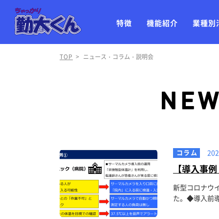
特徴
機能紹介
業種別
TOP
>
ニュース・コラム・説明会
コラム
202
【導入事例
新型コロナウ
た。◆導入前導