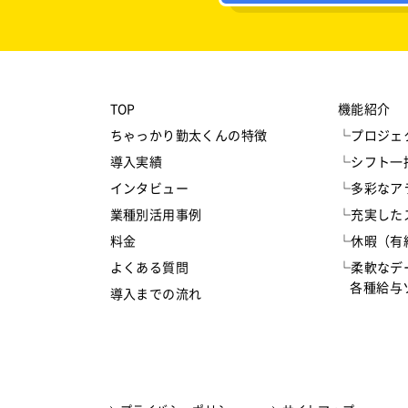
TOP
機能紹介
ちゃっかり勤太くんの特徴
└プロジェ
導入実績
└シフト一
インタビュー
└多彩なア
業種別活用事例
└充実した
料金
└休暇（有
よくある質問
└柔軟なデ
各種給与ソ
導入までの流れ