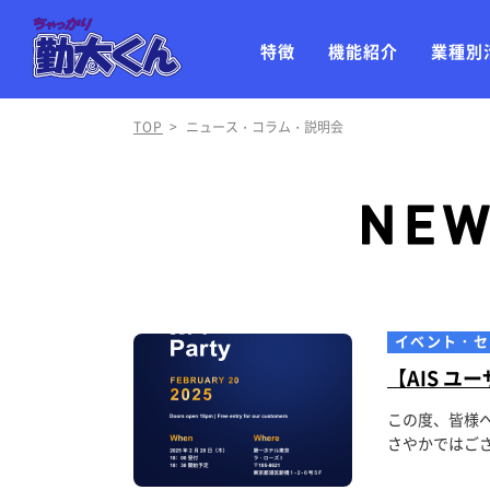
特徴
機能紹介
業種別
TOP
>
ニュース・コラム・説明会
イベント・セ
【AIS ユ
この度、皆様
さやかではござ