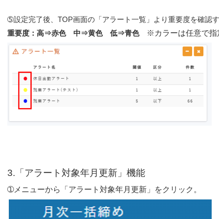
※カラーは任意で指
重要度：高⇒赤色　中⇒黄色　低⇒青色　
➀メニューから「アラート対象年月更新」をクリック。