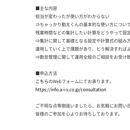
■主な内容
担当が変わったが使い方がわからない
⇒ちゃっかり勤太くんの基本的な使い方につい
残業時間などの集計したい計算をどうやって設
⇒集計に関して基礎となる設定や計算式の組み
運用していく上で課題があり、どう解決すれば
⇒勤怠管理に関して運用全般のご相談をお受け
■申込方法
こちら
のWebフォームにてお承ります。
https://info.a-i-s.co.jp/consultation
ご不明な点等御座いましたら、お気軽にお問い
皆様のご参加を心よりお待ちしております。