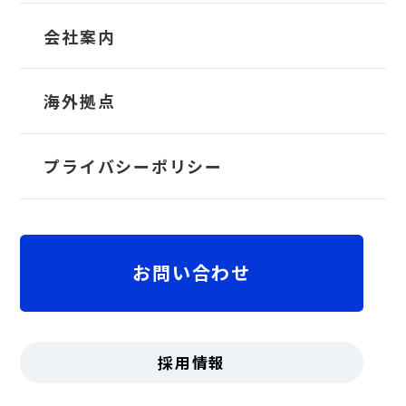
運業界特化型ERPソリューション
TRANS-Operator
会社案内
クラウド勤怠管理システム
TRANS-Liner
会社概要
海外拠点
TRANS-Crew
業界を問わず、就業ルールやご要望に柔軟にフィ
社長メッセージ
プライバシーポリシー
ットし、
安心かつ効率的な運用を支援する勤怠管
理システム
ちゃっかり勤太くん
沿革
お問い合わせ
拠点
役員紹介・組織図
採用情報
TRANSシリーズ
01
受賞歴・認証