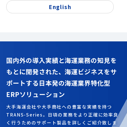
海運業特化ERPパッケージ
English
国内外の導入実績と海運業務の知見を
もとに開発された、
海運ビジネスをサ
ポートする
日本発の海運業界特化型
ERPソリューション
大手海運会社や大手商社への豊富な実績を持つ
TRANS-Series。日頃の業務をより正確に効率良
く行うためのサポート製品を詳しくご紹介致しま