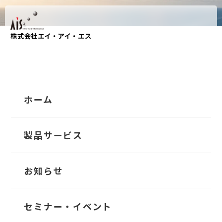
株式会社エイ・アイ・エス
Service
製品サービス
ホーム
HOME
製品サービス
製品サービス
海運業特化ERPパッケージ
TRANS-Account
お知らせ
国内外の導入実績と海運業務の知見をもとに開発
TRANS-Owner
セミナー・イベント
された、
海運ビジネスをサポートする日本発の海