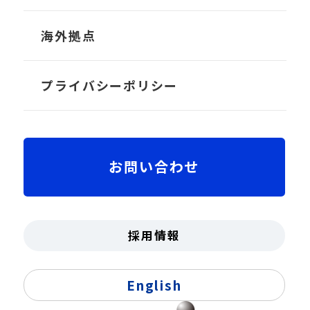
TRANS-Liner
会社概要
海外拠点
TRANS-Crew
社長メッセージ
プライバシーポリシー
ちゃっかり勤太くん
沿革
お問い合わせ
拠点
役員紹介・組織図
採用情報
受賞歴・認証
English