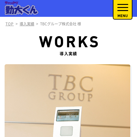
TOP
>
導入実績
>
TBCグループ株式会社 様
導入実績