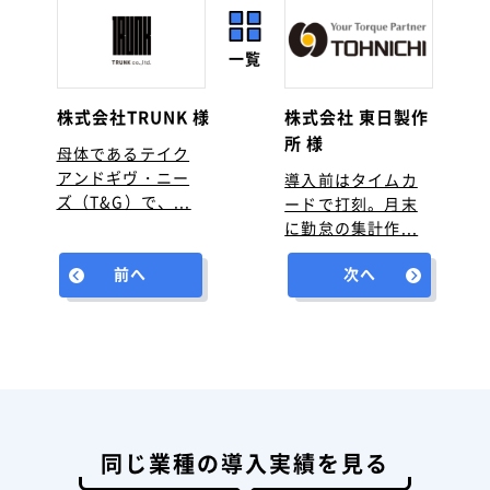
一覧
株式会社TRUNK 様
株式会社 東日製作
所 様
母体であるテイク
アンドギヴ・ニー
導入前はタイムカ
ズ（T&G）で、...
ードで打刻。月末
に勤怠の集計作...
前へ
次へ
同じ業種の導入実績を見る