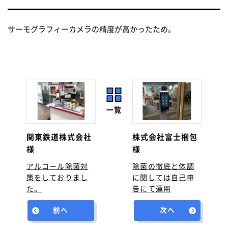
サーモグラフィーカメラの精度が高かったため。
一覧
関東鉄道株式会社
株式会社富士梱包
様
様
アルコール除菌対
除菌の徹底と体調
策をしておりまし
に関しては自己申
た。
告にて運用
前へ
次へ