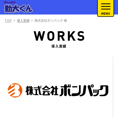
TOP
>
導入実績
>
株式会社ボンパック 様
導入実績