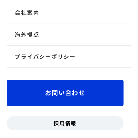
運業界特化型ERPソリューション
TRANS-Operator
会社案内
クラウド勤怠管理システム
TRANS-Liner
会社概要
海外拠点
TRANS-Crew
業界を問わず、就業ルールやご要望に柔軟にフィ
社長メッセージ
プライバシーポリシー
ットし、
安心かつ効率的な運用を支援する勤怠管
理システム
ちゃっかり勤太くん
沿革
お問い合わせ
拠点
役員紹介・組織図
採用情報
TRANSシリーズ
01
受賞歴・認証