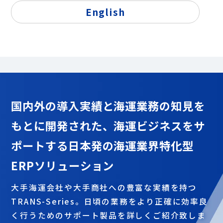
海運業特化ERPパッケージ
English
国内外の導入実績と海運業務の知見を
もとに開発された、
海運ビジネスをサ
ポートする
日本発の海運業界特化型
ERPソリューション
大手海運会社や大手商社への豊富な実績を持つ
TRANS-Series。日頃の業務をより正確に効率良
く行うためのサポート製品を詳しくご紹介致しま