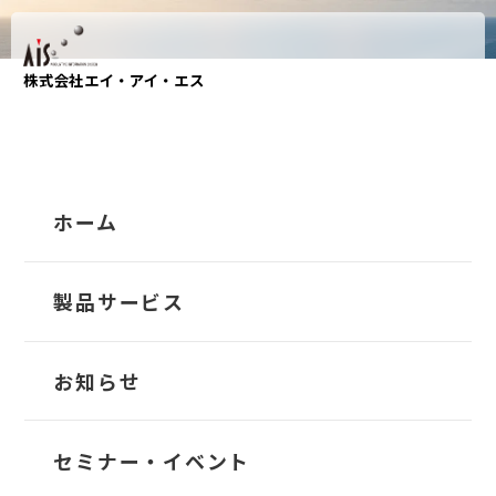
株式会社エイ・アイ・エス
Service
製品サービス
ホーム
HOME
製品サービス
製品サービス
海運業特化ERPパッケージ
TRANS-Account
お知らせ
国内外の導入実績と海運業務の知見をもとに開発
TRANS-Owner
セミナー・イベント
された、
海運ビジネスをサポートする日本発の海