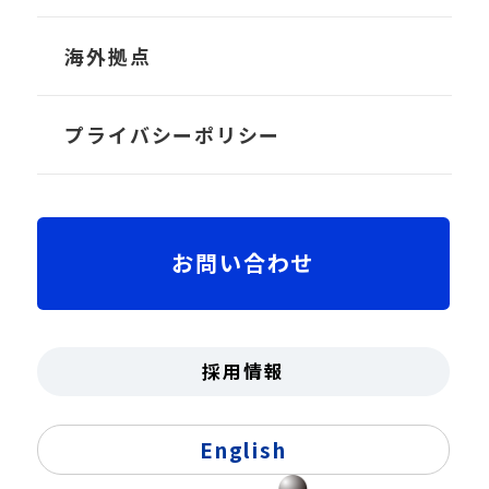
TRANS-Liner
会社概要
海外拠点
TRANS-Crew
社長メッセージ
プライバシーポリシー
ちゃっかり勤太くん
沿革
お問い合わせ
拠点
役員紹介・組織図
採用情報
受賞歴・認証
English